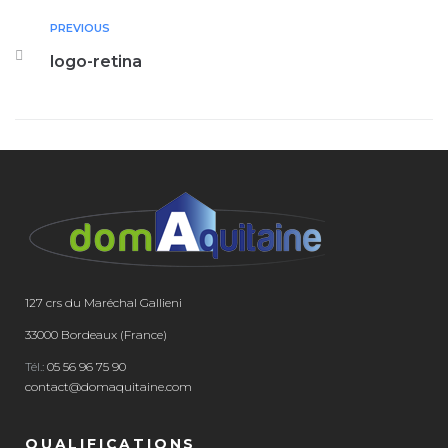
PREVIOUS
logo-retina
127 crs du Maréchal Gallieni
33000 Bordeaux (France)
Tél.:
05 56 96 75 90
contact@domaquitaine.com
QUALIFICATIONS