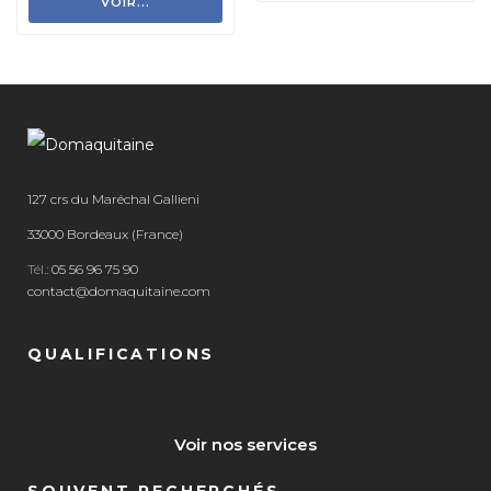
VOIR...
127 crs du Maréchal Gallieni
33000 Bordeaux (France)
Tél.:
05 56 96 75 90
contact@domaquitaine.com
QUALIFICATIONS
Voir nos services