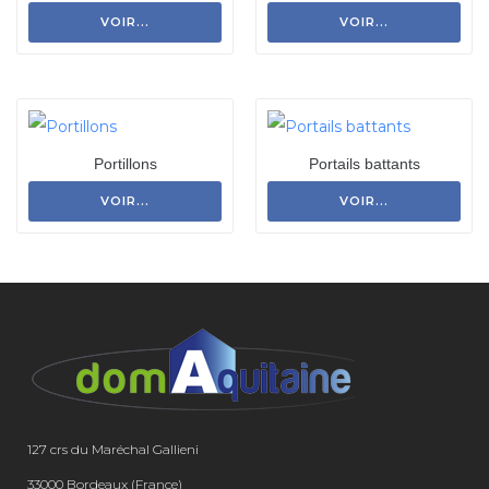
VOIR...
VOIR...
Portillons
Portails battants
VOIR...
VOIR...
127 crs du Maréchal Gallieni
33000 Bordeaux (France)