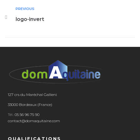
PREVIOUS
logo-invert
127 crs du Maréchal Gallieni
33000 Bordeaux (France)
Tél.:
05 56 96 75 90
contact@domaquitaine.com
QUALIFICATIONS