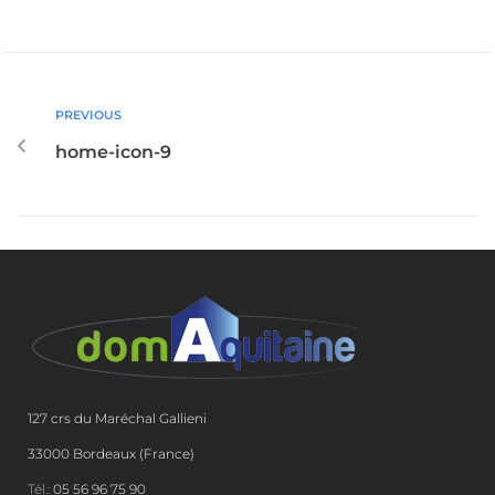
PREVIOUS
home-icon-9
127 crs du Maréchal Gallieni
33000 Bordeaux (France)
Tél.:
05 56 96 75 90