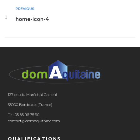
PREVIOUS
home-icon-4
127 crs du Maréchal Gallieni
33000 Bordeaux (France)
Tél.:
05 56 96 75 90
contact@domaquitaine.com
QUALIFICATIONS