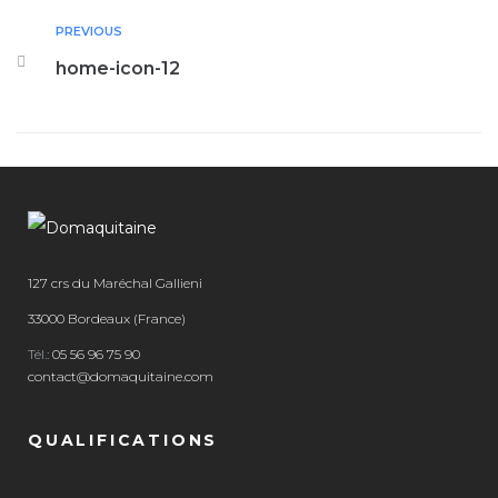
PREVIOUS
home-icon-12
127 crs du Maréchal Gallieni
33000 Bordeaux (France)
Tél.:
05 56 96 75 90
contact@domaquitaine.com
QUALIFICATIONS