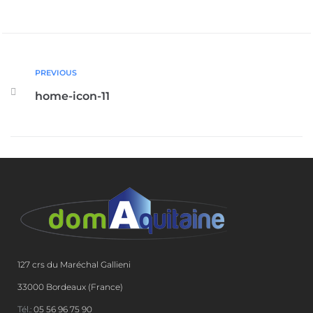
PREVIOUS
home-icon-11
127 crs du Maréchal Gallieni
33000 Bordeaux (France)
Tél.:
05 56 96 75 90