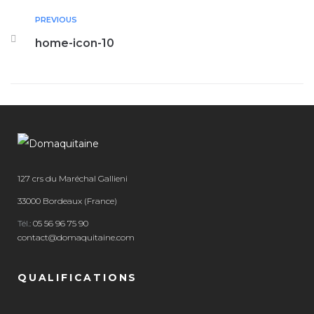
PREVIOUS
home-icon-10
127 crs du Maréchal Gallieni
33000 Bordeaux (France)
Tél.:
05 56 96 75 90
contact@domaquitaine.com
QUALIFICATIONS