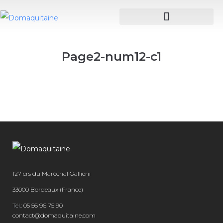
Page2-num12-c1
127 crs du Maréchal Gallieni
33000 Bordeaux (France)
Tél.:
05 56 96 75 90
contact@domaquitaine.com