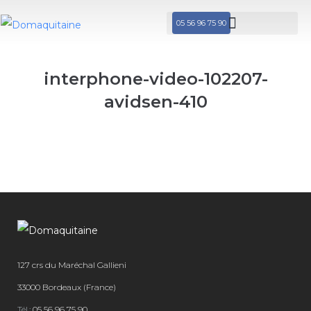
05 56 96 75 90
interphone-video-102207-
avidsen-410
127 crs du Maréchal Gallieni
33000 Bordeaux (France)
Tél.:
05 56 96 75 90