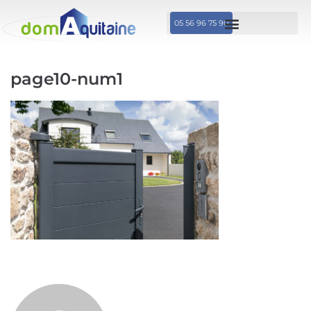
05 56 96 75 90
page10-num1