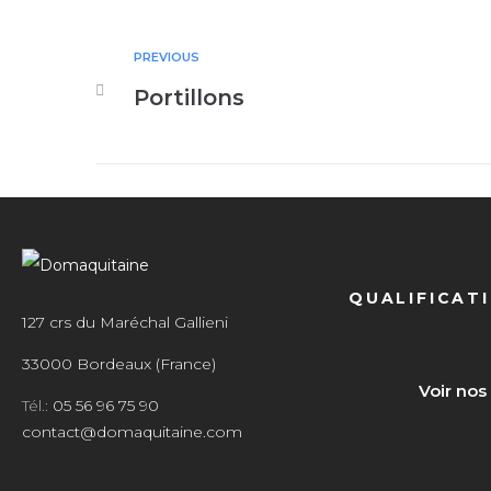
PREVIOUS
Portillons
QUALIFICAT
127 crs du Maréchal Gallieni
33000 Bordeaux (France)
Voir nos
Tél.:
05 56 96 75 90
contact@domaquitaine.com