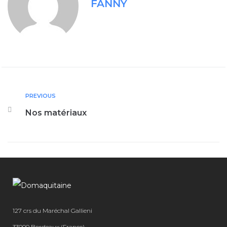
FANNY
PREVIOUS
Nos matériaux
127 crs du Maréchal Gallieni
33000 Bordeaux (France)