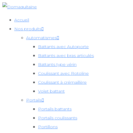
Skip
to
Accueil
content
Nos produits
Automatismes
Battants avec Autoporte
Battants avec bras articulés
Battants type vérin
Coulissant avec Rotoline
Coulissant à crémaillère
Volet battant
Portails
Portails battants
Portails coulissants
Portillons