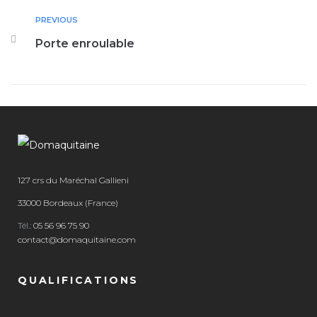
PREVIOUS
Porte enroulable
127 crs du Maréchal Gallieni
33000 Bordeaux (France)
Tél.:
05 56 96 75 90
contact@domaquitaine.com
QUALIFICATIONS