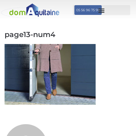
05 56 96 75 90
page13-num4