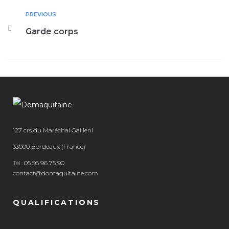
PREVIOUS
Garde corps
127 crs du Maréchal Gallieni
33000 Bordeaux (France)
Tél.:
05 56 96 75 90
contact@domaquitaine.com
QUALIFICATIONS