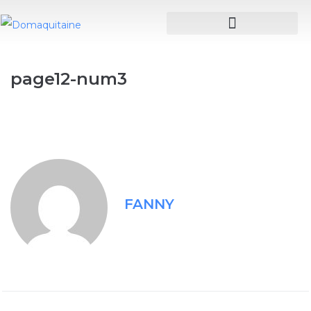
page12-num3
FANNY